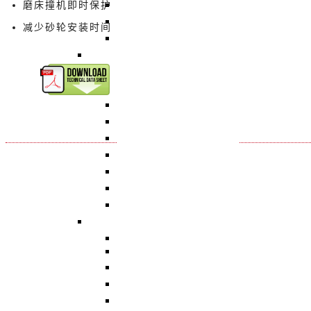
BT-3600-K20 风扇平衡机, 经属风扇
磨床撞机即时保护
BT-3600-D1 经济型风扇平衡机
减少砂轮安装时间
BT-3600-K1 风扇平衡机, 夹爪平衡机,
卧式平衡机 - Horizontal Balancing Machine
回上一页
ROTA–5T 重型5吨转子平衡机
ROTA-H10 通用型卧式平衡机
ROTA-5K 高精密型卧式平衡机
ROTA-50K 卧式动平衡机
BT-3700-H20 双/三面卧式成品平衡机
BT-3510 双/三面卧式微量平衡机
ROTA-1K 卧式平衡机
ROTA-01 单/双/三面卧式微量平衡机
全自动平衡机 - Automatic Balancing Machine
回上一页
ABM-410 Auto Correction Balancing Mach
BT-4500 散热风扇去质量平衡机
BT-4600 双工位电枢去质量平衡机
BT-4300 自动双面去质量平衡机