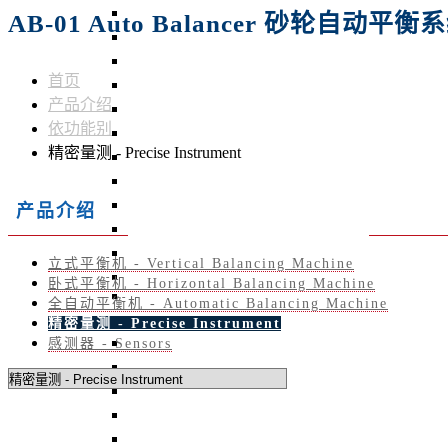
ROTA-50K 卧式动平衡机
AB-01 Auto Balancer 砂轮自动平衡
QB-601 砂轮动平衡仪
STB-10K 静平衡机
首页
AB-01 Auto Balancer 砂轮自动平衡系统
产品介绍
QBM-301-HMI 线上砂轮平衡仪
依功能别
ARO-02 非接触式偏摆测试机
精密量测 - Precise Instrument
A2RO-02K1A 非接触式径轴摆幅测量机
BT-3600-K2 主动式风扇平衡机
ROTA–5T 重型5吨转子平衡机
产品介绍
BT-3600-Kseries 立式硬支撑平衡机
ROTA-H10 通用型卧式平衡机
立式平衡机 - Vertical Balancing Machine
ROTA-5K 高精密型卧式平衡机
卧式平衡机 - Horizontal Balancing Machine
ABM-410 Auto Correction Balancing Machine
全自动平衡机 - Automatic Balancing Machine
BT-4500 散热风扇去质量平衡机
精密量测 - Precise Instrument
BT-4600 双工位电枢去质量平衡机
感测器 - Sensors
BT-4300 自动双面去质量平衡机
UAQ-01 / UAQ-02 / UAQ-21 / UAQ-22
QB-502 线上动平衡仪 - 手持式动平衡仪
EZ-301 风扇平衡机 - 直觉式