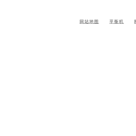
网站地图
平衡机
动平衡分析器