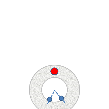
平衡机, 立式平衡机, 夹爪式平衡机
 精密型平衡机
ine