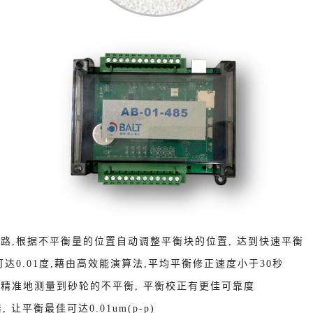
多通道振动平衡分析器
Q-22 携带式频谱分析仪
路,根据不平衡量的位置自动调整平衡块的位置, 达到快速平衡
0.01度,藉由高效能演算法,平均平衡修正速度小于30秒
精准地测量到砂轮的不平衡, 平衡校正有更佳可靠度
让平衡最佳可达0.01um(p-p)​