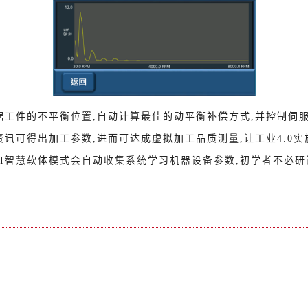
精度动平衡机
, 立式平衡机, 夹爪式平衡机
型平衡机
据工件的不平衡位置,自动计算最佳的动平衡补偿方式,并控制伺
资讯可得出加工参数,进而可达成虚拟加工品质测量,让工业4.0
在AI智慧软体模式会自动收集系统学习机器设备参数,初学者不必研