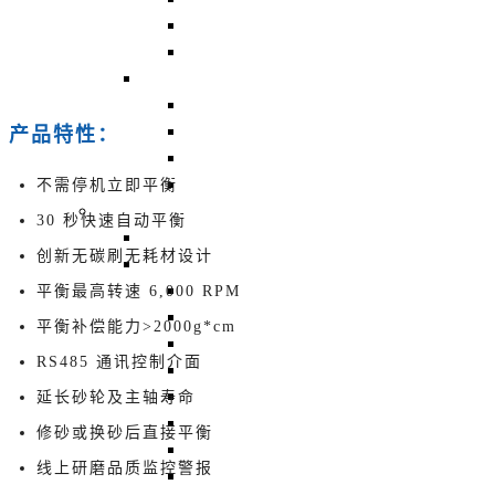
EZ-301H 免试重平衡机, 直觉式平衡机, 
BT-3600-D1 经济型风扇平衡机
半导体／TFT产业
回上一页
BT-2080 : SECS-II 振动监测
产品特性：
BT-2021UE : 无线蓝芽 + 三轴感测器
BT-2003EXT 三轴主轴监测器
不需停机立即平衡
依功能别
30 秒快速自动平衡
回上一页
创新无碳刷无耗材设计
立式平衡机 - Vertical Balancing Machine
回上一页
平衡最高转速 6,000 RPM
BT-3600-K2 主动式风扇平衡机
平衡补偿能力>2000g*cm
BT-3600-Kseries 立式硬支撑平衡机
RS485 通讯控制介面
BT-3600-KS1 高精度平衡机, 微小风扇
STB-10K 静平衡机
延长砂轮及主轴寿命
BT-3600-D1 经济型风扇平衡机
修砂或换砂后直接平衡
TB-201 桌上型刀具动平衡机, 刀把动平
线上研磨品质监控警报
AR180 微量平衡机, 低不平衡量平衡机