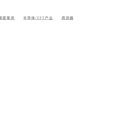
精密量测
半导体/TFT产业
感测器