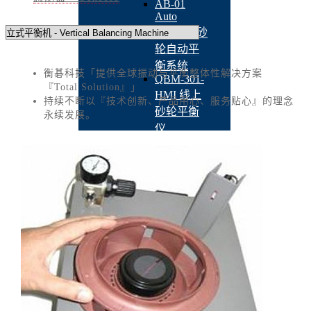
AB-01
Auto
Balancer 砂
轮自动平
衡系统
衡碁科技「提供全球振动与平衡整体性解决方案
QBM-301-
『Total Solution』」
HMI 线上
持续不断以『技术创新、产品用心、服务贴心』的理念
砂轮平衡
永续发展。
仪
ARO-02 非
接触式偏
摆测试机
A2RO-
02K1A 非
接触式径
轴摆幅测
量机
BT-3600-
K2 主动式
风扇平衡