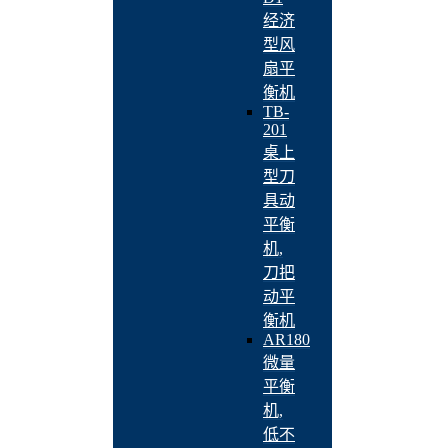
经济
型风
扇平
衡机
TB-
201
桌上
型刀
具动
平衡
机,
刀把
动平
衡机
AR180
微量
平衡
机,
低不