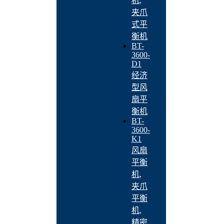
机,
夹爪
式平
衡机
BT-
3600-
D1
经济
型风
扇平
衡机
BT-
3600-
K1
风扇
平衡
机,
夹爪
平衡
机,
精密