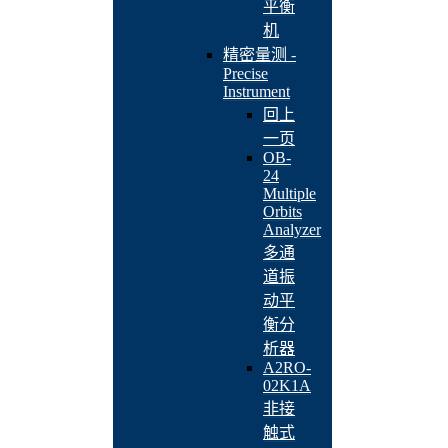
平衡
机
精密量测 -
Precise
Instrument
回上
一页
OB-
24
Multiple
Orbits
Analyzer
多通
道振
动平
衡分
析器
A2RO-
02K1A
非接
触式