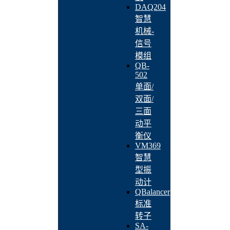
DAQ204
智慧
机械-
信号
模组
QB-
502
单面/
双面/
三面
动平
衡仪
VM369
智慧
型振
动计
QBalancer
标准
转子
SA-