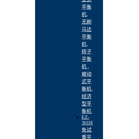
平衡
机,
无刷
马达
平衡
机,
转子
平衡
机 ,
被动
式平
衡机,
经济
型平
衡机
EZ-
301H
免试
重平