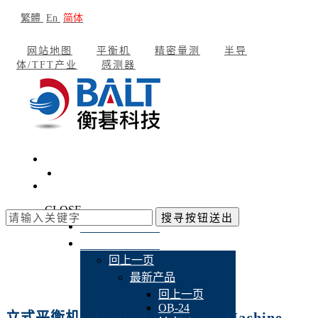
繁體
En
简体
网站地图
平衡机
精密量测
半导
体/TFT产业
感测器
CLOSE
搜寻按钮送出
公司简介
产品介绍
回上一页
最新产品
回上一页
OB-24
立式平衡机 - Vertical Balancing Machine