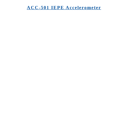
平衡机, 立式平衡机, 夹爪式平衡机
ACC-501 IEPE Accelerometer
 精密型平衡机
ine