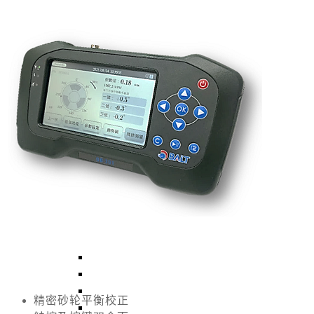
BT-3600-Kseries 立式硬支撑平衡机
BT-3600-KS1 高精度平衡机, 微小风扇平衡机
STB-10K 静平衡机
TB-201 桌上型刀具动平衡机, 刀把动平衡机
AR180 微量平衡机, 低不平衡量平衡机, 高
BT-3600-K20 风扇平衡机, 经属风扇平衡机
BT-3600-K1 风扇平衡机, 夹爪平衡机, 精密
ROTA-H10 通用型卧式平衡机
ROTA-5K 高精密型卧式平衡机
ROTA-50K 卧式动平衡机
BT-3700-H20 双/三面卧式成品平衡机
BT-3510 双/三面卧式微量平衡机
ROTA-1K 卧式平衡机
ROTA-01 单/双/三面卧式微量平衡机
ROTA–5T 重型5吨转子平衡机
ARO-02 非接触式偏摆测试机
QB-601 砂轮动平衡仪
AB-01 Auto Balancer 砂轮自动平衡系统
精密砂轮平衡校正
QBM-301-HMI 线上砂轮平衡仪