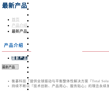
ROTA-50K 卧式动平衡机
最新产品
QB-601 砂轮动平衡仪
STB-10K 静平衡机
首页
AB-01 Auto Balancer 砂轮自动平衡系统
产品介绍
QBM-301-HMI 线上砂轮平衡仪
最新产品
ARO-02 非接触式偏摆测试机
A2RO-02K1A 非接触式径轴摆幅测量机
BT-3600-K2 主动式风扇平衡机
产品介绍
ROTA–5T 重型5吨转子平衡机
BT-3600-Kseries 立式硬支撑平衡机
最新产品
ROTA-H10 通用型卧式平衡机
ROTA-5K 高精密型卧式平衡机
ABM-410 Auto Correction Balancing Machine
BT-4500 散热风扇去质量平衡机
衡碁科技「提供全球振动与平衡整体性解决方案『Total Solut
BT-4600 双工位电枢去质量平衡机
持续不断以『技术创新、产品用心、服务贴心』的理念永续
BT-4300 自动双面去质量平衡机
UAQ-01 / UAQ-02 / UAQ-21 / UAQ-22
QB-502 线上动平衡仪 - 手持式动平衡仪
EZ-301 风扇平衡机 - 直觉式