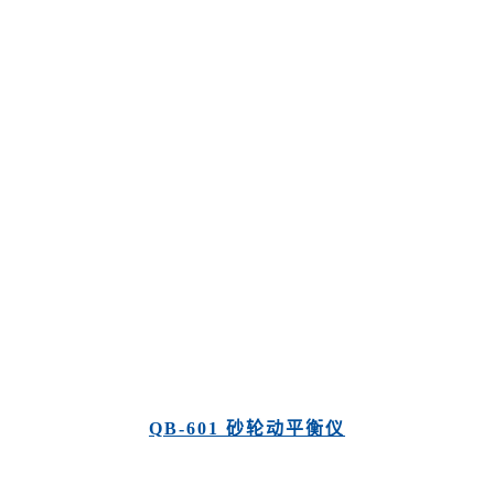
精度动平衡机
, 立式平衡机, 夹爪式平衡机
型平衡机
QB-601 砂轮动平衡仪