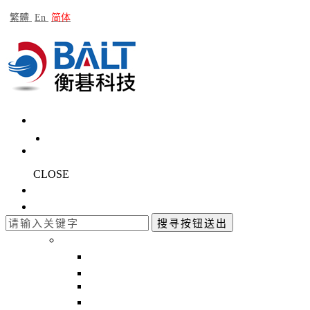
繁體
En
简体
CLOSE
公司简介
产品介绍
回上一页
搜寻按钮送出
最新产品
回上一页
OB-24 Multiple Orbits Analyzer 多通道振
ACC-501 IEPE Accelerometer
IMH-03 冲击槌 Impact Hammer