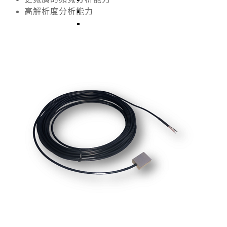
高解析度分析能力
EZ-301H 免试重平衡机, 直觉式平衡机, 
BT-3600-D1 经济型风扇平衡机
半导体／TFT产业
回上一页
BT-2080 : SECS-II 振动监测
BT-2021UE : 无线蓝芽 + 三轴感测器
BT-2003EXT 三轴主轴监测器
依功能别
回上一页
立式平衡机 - Vertical Balancing Machine
回上一页
BT-3600-K2 主动式风扇平衡机
BT-3600-Kseries 立式硬支撑平衡机
BT-3600-KS1 高精度平衡机, 微小风扇
STB-10K 静平衡机
BT-3600-D1 经济型风扇平衡机
TB-201 桌上型刀具动平衡机, 刀把动平
AR180 微量平衡机, 低不平衡量平衡机