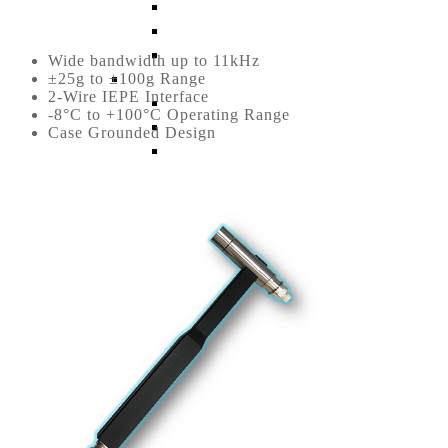
BT-3600-K20 风扇平衡机, 经属风扇
BT-3600-D1 经济型风扇平衡机
BT-3600-K1 风扇平衡机, 夹爪平衡机,
Wide bandwidth up to 11kHz
±25g to ±100g Range
卧式平衡机 - Horizontal Balancing Machine
2-Wire IEPE Interface
回上一页
-8°C to +100°C Operating Range
ROTA–5T 重型5吨转子平衡机
Case Grounded Design
ROTA-H10 通用型卧式平衡机
ROTA-5K 高精密型卧式平衡机
ROTA-50K 卧式动平衡机
BT-3700-H20 双/三面卧式成品平衡机
BT-3510 双/三面卧式微量平衡机
ROTA-1K 卧式平衡机
ROTA-01 单/双/三面卧式微量平衡机
全自动平衡机 - Automatic Balancing Machine
回上一页
ABM-410 Auto Correction Balancing Mach
BT-4500 散热风扇去质量平衡机
BT-4600 双工位电枢去质量平衡机
BT-4300 自动双面去质量平衡机