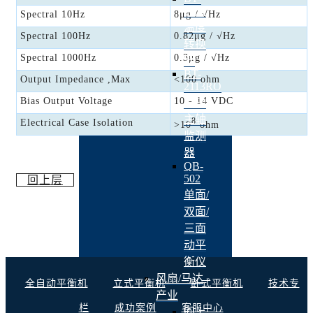
2051
Spectral 10Hz
8μg / √Hz
温度
Spectral 100Hz
0.82μg / √Hz
转换
Spectral 1000Hz
0.3μg / √Hz
器
BT-
Output Impedance ,Max
<100 ohm
2113RO
Bias Output Voltage
10 - 14 VDC
三轴
主轴
Electrical Case Isolation
8
>10
ohm
监测
器
QB-
502
回上层
单面/
双面/
三面
动平
衡仪
风扇/马达
全自动平衡机
立式平衡机
卧式平衡机
技术专
产业
栏
成功案例
客服中心
回上