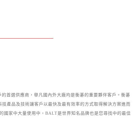
戶的首選供應商
，
舉凡國內外大廠均是衡碁的重要夥伴客戶
。
衡碁
科技產品及技術讓客戶以最快及最有效率的方式取得解決方案進而
的國家中大量使用中，BALT是世界知名品牌也是
您尋找中的最佳