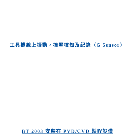
衡機
工具機線上振動，撞擊檢知及紀錄（G Sensor）
平衡機
 精密型平衡機
平衡機, 立式平衡機, 夾爪式平衡機
BT-2003 安裝在 PVD/CVD 製程設備