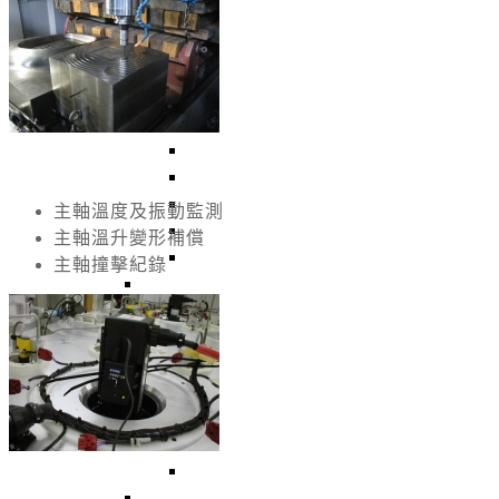
回上一頁
工具機產業
回上一頁
SA-702 單/雙/四通道頻譜分析儀
TB-201 桌上型刀具動平衡機, 刀把動平
VM369 智慧型振動計
DAQ-204 智慧機械-信號模組
BT-2051 溫度轉換器
主軸溫度及振動監測
BT-2113RO 三軸主軸監測器
主軸溫升變形補償
QB-502 單面/雙面/三面動平衡儀
主軸撞擊紀錄
風扇/馬達產業
回上一頁
BT-3600-D1 經濟型風扇平衡機
BT-3600-KS1 高精度平衡機, 微小風扇
BT-3600-K1 風扇平衡機, 夾爪平衡機,
BT-3600-K20 風扇平衡機, 金屬風扇
BT-3700-H20 雙/三面卧式成品平衡機
BT-3510 雙/三面卧式微量平衡機
半導體／TFT產業