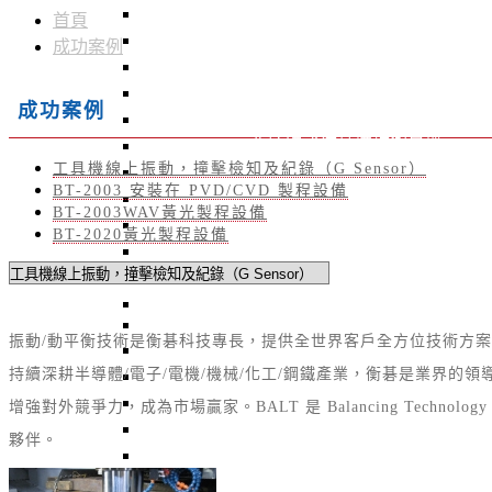
ROTA-50K 臥式動平衡機
首頁
QB-601 砂輪動平衡儀
成功案例
STB-10K 靜平衡機
AB-01 Auto Balancer 砂輪自動平衡系統
成功案例
QBM-301-HMI 線上砂輪平衡儀
A2RO-02K1A 非接觸式徑軸擺幅測量機
工具機線上振動，撞擊檢知及紀錄（G Sensor）
ARO-02 非接觸式偏擺測試機
BT-2003 安裝在 PVD/CVD 製程設備
BT-3600-K2 主動式風扇平衡機
BT-2003WAV黃光製程設備
BT-3600-Kseries 立式硬支撐平衡機
BT-2020黃光製程設備
ROTA–5T 重型5噸轉子平衡機
ROTA-H10 通用型臥式平衡機
ROTA-5K 高精密型臥式平衡機
ABM-410 Auto Correction Balancing Machine
振動/動平衡技術是衡碁科技專長
，
提供
全世界客戶全方位技術方案(To
BT-4500 散熱風扇去質量平衡機
持續深耕半導體/電子/電機/機械/化工/鋼鐵產業
，
衡碁是業界的領
BT-4600 雙工位電樞去質量平衡機
UAQ-01 / UAQ-02 / UAQ-21 / UAQ-22
增強對外競爭力，成為市場贏家。
BALT 是 Balancing Technolo
BT-4300 自動雙面去質量平衡機
夥伴
。
QB-502 線上動平衡儀 - 手持式動平衡儀
依產業別