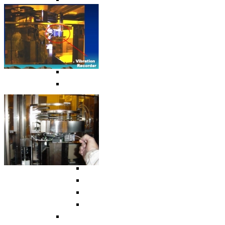
回上一頁
BT-2080 : SECS-II 振動監測
BT-2021UE : 無線藍芽 + 三軸感測器
BT-2003EXT 三軸主軸監測器
依功能別
回上一頁
立式平衡機 - Vertical Balancing Machine
回上一頁
BT-3600-K2 主動式風扇平衡機
BT-3600-Kseries 立式硬支撐平衡機
BT-3600-KS1 高精度平衡機, 微小風扇
STB-10K 靜平衡機
BT-3600-D1 經濟型風扇平衡機
TB-201 桌上型刀具動平衡機, 刀把動平
AR180 微量平衡機, 低不平衡量平衡機
BT-3600-K20 風扇平衡機, 金屬風扇
BT-3600-K1 風扇平衡機, 夾爪平衡機,
卧式平衡機 - Horizontal Balancing Machine