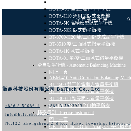
回上一頁
ROTA–5T 重型5噸轉子平衡機
ROTA-H10 通用型臥式平衡機
全自動平衡機
ROTA-5K 高精密型臥式平衡機
ROTA-50K 臥式動平衡機
BT-3700-H20 雙/三面卧式成品平衡機
BT-3510 雙/三面卧式微量平衡機
ROTA-1K 臥式平衡機
ROTA-01 單/雙/三面臥式微量平衡機
全自動平衡機 - Automatic Balancing Machine
回上一頁
ABM-410 Auto Correction Balancing Mach
BT-4600 雙工位電樞去質量平衡機
衡碁科技股份有限公司 BalTech Co., Ltd
BT-4500 散熱風扇去質量平衡機
BT-4300 自動雙面去質量平衡機
QB-1260 六工位全自動平衡機
+886-3-5908611
+886-3-5903983
精密量測 - Precise Instrument
info@baltech.com.tw
回上一頁
No.122, Zhongzheng 2nd Rd., Hukou Township, Hsinchu C
OB-24 Multiple Orbits Analyzer 