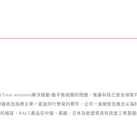
tal solution)解決振動/動平衡相關的問題
，
衡碁科技已是全球客
導廠商及指標企業一直是同行學習的標竿
。
公司一直開發及推出尖端
 攜帶式頻譜分析儀
gy 的縮寫
，BALT產品在中國、美國、日本及歐盟等具有高度工業基礎