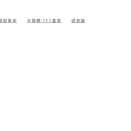
精密量測
半導體/TFT產業
感測器