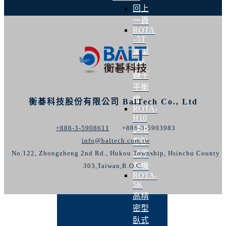
回上
一頁
ROTA
–5T
重型
5噸
轉子
平衡
機
衡碁科技股份有限公司 BalTech Co., Ltd
ROTA-
H10
+886-3-5908611
+886-3-5903983
通用
info@baltech.com.tw
型臥
No.122, Zhongzheng 2nd Rd., Hukou Township, Hsinchu County
式平
衡機
303,Taiwan,R.O.C.
ROTA-
5K
高精
密型
臥式