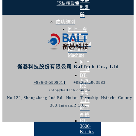
主軸
隱私權政策
監測
器
依功能別
回上一頁
立式平衡
機 - Vertical
Balancing
Machine
回上
衡碁科技股份有限公司 BalTech Co., Ltd
一頁
BT-
3600-
+886-3-5908611
+886-3-5903983
K2
info@baltech.com.tw
主動
No.122, Zhongzheng 2nd Rd., Hukou Township, Hsinchu County
式風
303,Taiwan,R.O.C.
扇平
衡機
BT-
3600-
Kseries