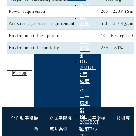
回上
Power requirement
200 - 220V (Sing
一頁
BT-
2080
Air source pressure requirement
5.0 – 6.0 Kg/cm
:
SECS-
Environmental temperature
10 – 60 degree C
II 振
Environmental humidity
25% - 80%
動監
測
BT-
2021UE
回上層
: 無
線藍
芽 +
三軸
感測
器
BT-
全自動平衡機
立式平衡機
卧式平衡機
技術專
2003EXT
三軸
欄
成功案例
客服中心