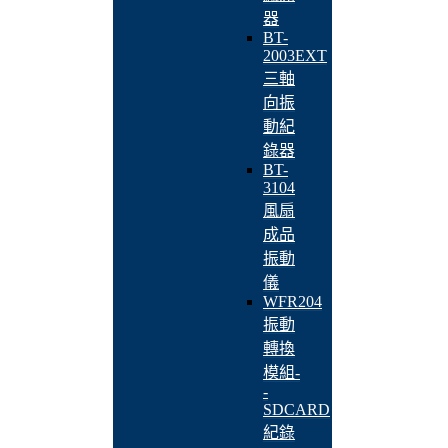
器
BT-
2003EXT
三軸
向振
動紀
錄器
BT-
3104
風扇
成品
振動
儀
WFR204
振動
轉換
模組-
-
SDCARD
紀錄