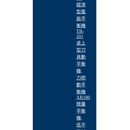
經濟
型風
扇平
衡機
TB-
201
桌上
型刀
具動
平衡
機,
刀把
動平
衡機
AR180
微量
平衡
機,
低不