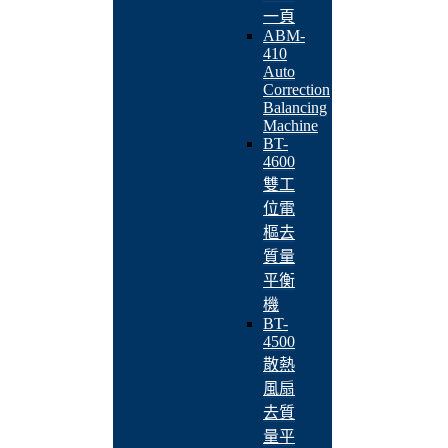
一頁
ABM-
410
Auto
Correction
Balancing
Machine
BT-
4600
雙工
位電
樞去
質量
平衡
機
BT-
4500
散熱
風扇
去質
量平