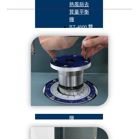
熱風扇去
質量平衡
機
BT-4600 雙
工位電樞
去質量平
衡機
UAQ-01 /
UAQ-02 /
UAQ-21 /
UAQ-22 攜
帶式頻譜
分析儀
BT-4300 自
動雙面去
質量平衡
機
QB-502 線
上動平衡