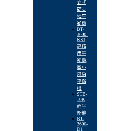
立式
硬支
撐平
衡機
BT-
3600-
KS1
高精
度平
衡機,
微小
風扇
平衡
機
STB-
10K
靜平
衡機
BT-
3600-
D1