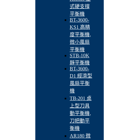
式硬支撐
平衡機
BT-3600-
KS1 高精
度平衡機,
微小風扇
平衡機
STB-10K
靜平衡機
BT-3600-
D1 經濟型
風扇平衡
機
TB-201 桌
上型刀具
動平衡機,
刀把動平
衡機
AR180 微