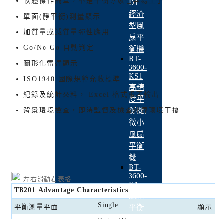
軟體操作簡單，不是平衡專家也容易上手
D1
經濟
單面(靜平衡)測量顯示
型風
加質量或減質量彈性應用
扇平
Go/No Go 自動判定
衡機
BT-
圖形化雷達顯示
3600-
KS1
ISO1940 國際規範允收標準
高精
紀錄及統計來料， Excel 格式報表輸出
度平
衡機,
背景環境檢查，即時監督及檢查外界環境干擾
微小
風扇
平衡
機
BT-
3600-
左右滑動看表格
K1
TB201 Advantage Characteristics
風扇
Single
平衡
平衡測量平面
顯示 