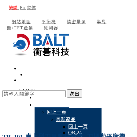
繁體
En
简体
網站地圖
平衡機
精密量測
半導
體/TFT產業
感測器
CLOSE
送出
公司簡介
產品介紹
回上一頁
最新產品
回上一頁
OB-24
TB-201 桌上型刀具動平衡機, 刀把動平衡機