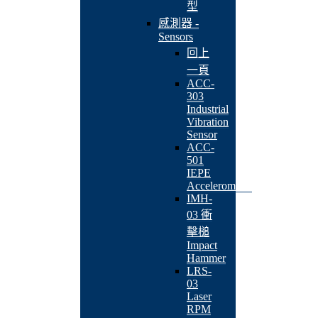
型
感測器 -
Sensors
回上
一頁
ACC-
303
Industrial
Vibration
Sensor
ACC-
501
IEPE
Accelerometer
IMH-
03 衝
擊槌
Impact
Hammer
LRS-
03
Laser
RPM