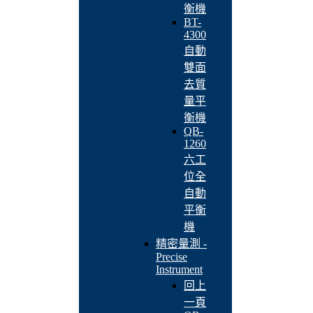
衡機
BT-
4300
自動
雙面
去質
量平
衡機
QB-
1260
六工
位全
自動
平衡
機
精密量測 -
Precise
Instrument
回上
一頁