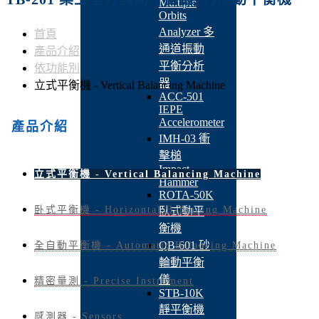
Multiple
Orbits
Analyzer 多
首頁
通道振動
產品介紹
平衡分析
依功能別
器
立式平衡機 - Vertical Balancing Machine
ACC-501
IEPE
Accelerometer
產品介紹
IMH-03 衝
擊槌
Impact
立式平衡機 - Vertical Balancing Machine
Hammer
ROTA-50K
卧式平衡機 - Horizontal Balancing Machine
臥式動平
衡機
QB-601 砂
全自動平衡機 - Automatic Balancing Machine
輪動平衡
儀
精密量測 - Precise Instrument
STB-10K
靜平衡機
感測器 - Sensors