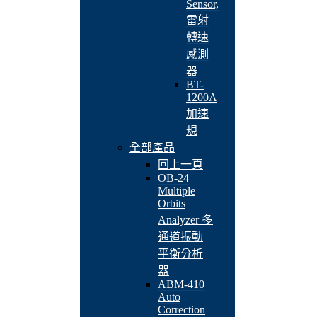
Sensor,
雷射
轉速
感測
器
BT-
1200A
加速
規
全部產品
回上一頁
OB-24
Multiple
Orbits
Analyzer 多
通道振動
平衡分析
器
ABM-410
Auto
Correction