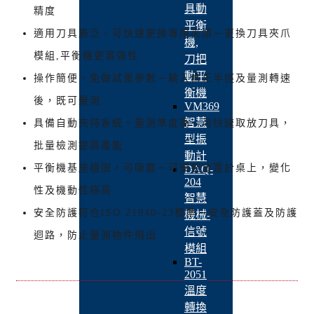
具動
精度
平衡
適用刀具廣泛，可快速更換專用夾頭－更換刀具夾爪
機,
模組,平衡機更富彈性
刀把
動平
操作簡便，免做試重參數－輸入修正半徑及量測轉速
衡機
後，既可量測
VM369
智慧
具備自動夾持系統、量測準度高－可快速取放刀具，
型振
批量檢測提高產能
動計
平衡機基座穩固，可吸震－可安裝放置於桌上，變化
DAQ-
204
性及機動性極高
智慧
安全防護符合ISO 21940-23標準－安全防護蓋及防護
機械-
信號
迴路，防止量測物件飛出
模組
BT-
2051
溫度
轉換