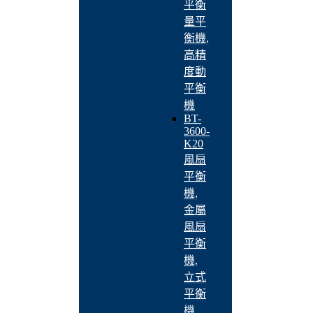
平衡
量平
衡機,
高精
度動
平衡
機
BT-
3600-
K20
風扇
平衡
機,
金屬
風扇
平衡
機,
立式
平衡
機,