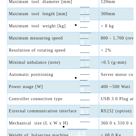
Maximum tool diameter [mm]
120mm
夾爪
式平
Maximum tool length [mm]
300mm
衡機
BT-
Maximum tool weight [kg]
< 8 kg
3700-
H20
Maximum measuring speed
800 - 1,700 (rev
雙/三
面卧
Resolution of rotating speed
< 2%
式成
Minimal unbalance (note)
<0.5 (g-mm)
品平
衡機
Automatic positioning
Server motor con
BT-
3510
Power usage [W]
400 ~500 Watt.
雙/三
面卧
Controller connection type
USB 3.0 Plug an
式微
External communication interface
RS232 (option)
量平
衡機
Mechanical size (L x W x H)
360.0 x 310.0 x
半導體／
TFT產業
Weight of balancing machine
< 68.0 Kg