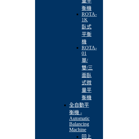
量平
衡機
ROTA-
1K
臥式
平衡
機
ROTA-
01
單/
雙/三
面臥
式微
量平
衡機
全自動平
衡機 -
Automatic
Balancing
Machine
回上