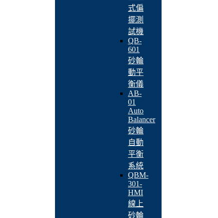
式偏
擺測
試機
QB-
601
砂輪
動平
衡儀
AB-
01
Auto
Balancer
砂輪
自動
平衡
系統
QBM-
301-
HMI
線上
砂輪