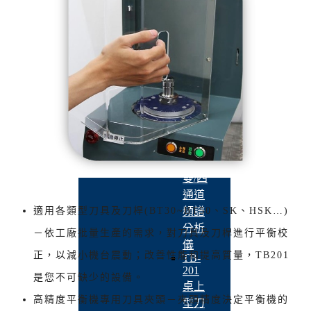
儀 - 手持式
動平衡儀
依產業別
回上一頁
工具機產
業
回上
一頁
SA-
702
單/
雙/四
通道
頻譜
適用各類型刀具及刀桿(BT30~BT50、SK、HSK…)
分析
－依工廠批量生產的需求，對刀具及刀桿進行平衡校
儀
正，以減小機台震動；改善性能和提高質量，TB201
TB-
201
是您不可缺少的設備。
桌上
高精度平衡機專用刀具夾頭－夾頭精度決定平衡機的
型刀