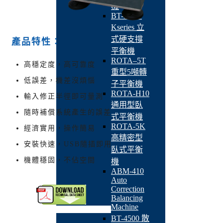
機
BT-3600-
Kseries 立
式硬支撐
產品特性：
平衡機
ROTA–5T
高穩定度，高可靠度
重型5噸轉
低誤差，機差沒煩惱
子平衡機
ROTA-H10
輸入修正半徑即可量測
通用型臥
隨時補償系統產生的誤差
式平衡機
ROTA-5K
經濟實用，操作簡易
高精密型
安裝快速，USB隨插即用
臥式平衡
機體穩固，不佔空間
機
ABM-410
Auto
Correction
Balancing
Machine
BT-4500 散