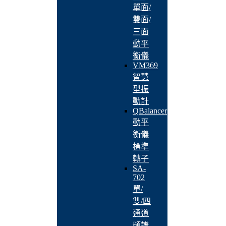
單面/
雙面/
三面
動平
衡儀
VM369
智慧
型振
動計
QBalancer
動平
衡儀
標準
轉子
SA-
702
單/
雙/四
通道
頻譜