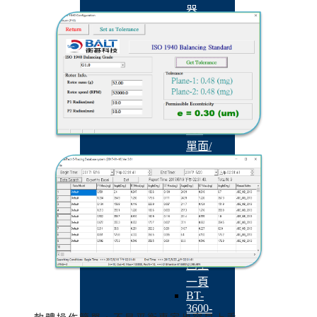
器
BT-
2113RO
三軸
主軸
監測
器
QB-
502
單面/
雙面/
三面
動平
衡儀
風扇/馬達
產業
回上
一頁
BT-
3600-