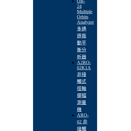
OB-
24
Multiple
Orbits
Analyzer
多通
道振
動平
衡分
析器
A2RO-
02K1A
非接
觸式
徑軸
擺幅
測量
機
ARO-
02 非
接觸