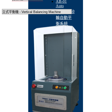
AB-01
Auto
Balancer 砂
輪自動平
衡系統
QBM-301-
HMI 線上
砂輪平衡
儀
A2RO-
02K1A 非
接觸式徑
軸擺幅測
量機
ARO-02 非
接觸式偏
擺測試機
BT-3600-
K2 主動式
風扇平衡