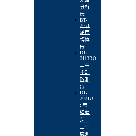
分析
儀
BT-
2051
溫度
轉換
器
BT-
2113RO
三軸
主軸
監測
器
BT-
2021UE
: 無
線藍
芽 +
三軸
感測