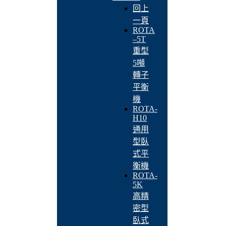
回上
一頁
ROTA
–5T
重型
5噸
轉子
平衡
機
ROTA-
H10
通用
型臥
式平
衡機
ROTA-
5K
高精
密型
臥式