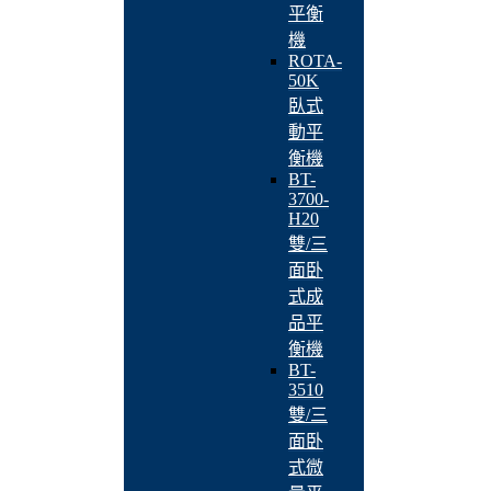
平衡
機
ROTA-
50K
臥式
動平
衡機
BT-
3700-
H20
雙/三
面卧
式成
品平
衡機
BT-
3510
雙/三
面卧
式微