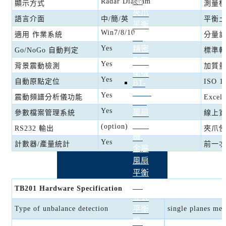
機,
Radar Diagram
顯示方式
測量
夾爪
語言介面
中/簡/英
平衡土
平衡
Win7/8/10
適用 作業系統
分量
機,
精密
Yes
Go/NoGo 自動判定
標準
型平
Yes
背景震動檢測
加質量
衡機
Yes
自動原點定位
ISO 
BT-
3600-
Yes
震動頻譜分析儀功能
Exce
K20
Yes
風扇
參數檔案管理系統
線上
平衡
(option)
RS232 輸出
夾爪
機,
Yes
計數器/產量統計
前一
金屬
風扇
平衡
機,
TB201 Hardware Specification
立式
平衡
Type of unbalance detection
single planes me
機,