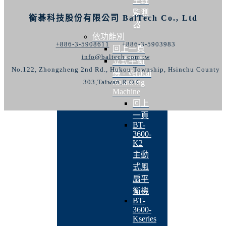
主軸
監測
衡碁科技股份有限公司 BalTech Co., Ltd
器
依功能別
+886-3-5908611
+886-3-5903983
回上一頁
info@baltech.com.tw
立式平衡
No.122, Zhongzheng 2nd Rd., Hukou Township, Hsinchu County
機 - Vertical
303,Taiwan,R.O.C.
Balancing
Machine
回上
一頁
BT-
3600-
K2
主動
式風
扇平
衡機
BT-
3600-
Kseries